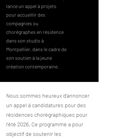
lance un appel à projets
pour accueillir des
compagnies ou
chorégraphes en résidence
dans son studio à
Montpellier, dans le cadre de
son soutien à la jeune
création contemporaine.
Nous sommes heureux d’annoncer
un appel à candidatures pour des
résidences chorégraphiques pour
l’été 2026. Ce programme a pour
objectif de soutenir les