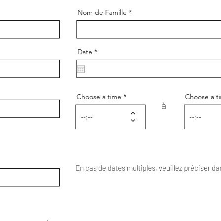
Nom de Famille
r
Date
*
e
q
u
i
r
e
Choose a time
Choose a t
d
à
En cas de dates multiples, veuillez préciser d