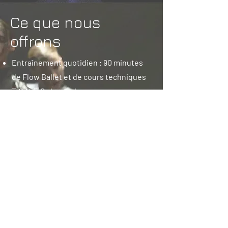
Ce que nous
offrons
Entraînement quotidien : 90 minutes
de Flow Ballet et de cours techniques
T.O.N.E.S chaque jour
Workshop mensuel : Un stage intensif
de 3 à 5 jours avec un·e intervenant·e
invité·e chaque mois
Disciplines complémentaires : Cours
hebdomadaires de yoga et d’acrobatie
Encadrement professionnel : 8
professeur·e·s invité·e·s tout au long de
la saison
Développement artistique :