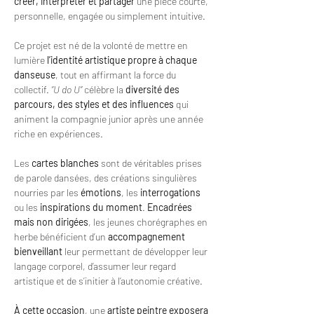
créer, interpréter et partager
 une pièce courte, 
personnelle, engagée ou simplement intuitive.
Ce projet est né de la volonté de mettre en 
lumière 
l’identité artistique propre à chaque 
danseuse
, tout en affirmant la force du 
collectif. 
“U do U”
 célèbre la 
diversité des 
parcours, des styles et des influences
 qui 
animent la compagnie junior après une année 
riche en expériences.
Les 
cartes blanches
 sont de véritables prises 
de parole dansées, des créations singulières 
nourries par les 
émotions
, les 
interrogations
ou les 
inspirations du moment
. 
Encadrées 
mais non dirigées
, les jeunes chorégraphes en 
herbe bénéficient d’un 
accompagnement 
bienveillant
 leur permettant de développer leur 
langage corporel, d’assumer leur regard 
artistique et de s’initier à l’autonomie créative.
À cette occasion
, une 
artiste peintre exposera 