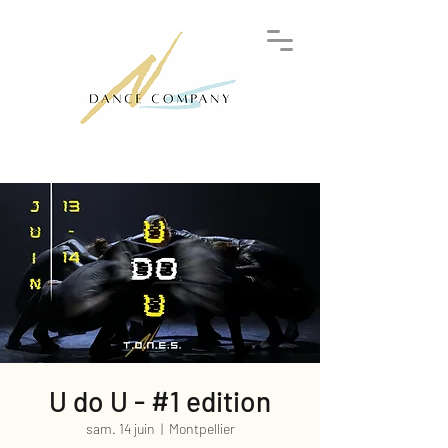
U do U - #1 edition
sam. 14 juin
  |  
Montpellier