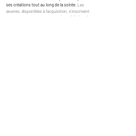
ses créations tout au long de la soirée
. Les 
œuvres, disponibles à l’acquisition, s’inscrivent 
dans une démarche solidaire : 
la moitié du prix 
de chaque œuvre vendue sera reversée aux 
fonds de l’événement
.
Enfin, une buvette sera proposée sur place : 
les recettes issues des ventes de boissons
, 
tout comme 
celles des entrées, des dons et 
des œuvres vendues
, seront 
entièrement 
reversées à l’association France Alzheimer
, 
contribuant ainsi à la recherche et au soutien 
des familles touchées.
Montpellier
N°RNA - W343029627
info@nossetssik.com
N°SIREN -
908 629 603