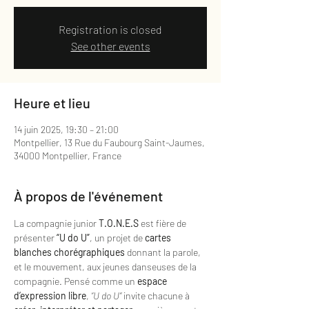
Registration is closed
See other events
Heure et lieu
14 juin 2025, 19:30 – 21:00
Montpellier, 13 Rue du Faubourg Saint-Jaumes,
34000 Montpellier, France
À propos de l'événement
La compagnie junior 
T.O.N.E.S
 est fière de 
présenter 
“U do U”
, un projet de 
cartes 
blanches chorégraphiques
 donnant la parole, 
et le mouvement, aux jeunes danseuses de la 
compagnie. Pensé comme un 
espace 
d’expression libre
, 
“U do U”
 invite chacune à 