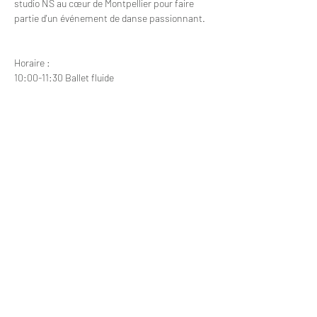
studio NS au cœur de Montpellier pour faire 
partie d'un événement de danse passionnant.
Horaire :
10:00-11:30 Ballet fluide
11:45-13:15 Cours de danse T.O.N.E.S.
13:30-14:30 Répertoire NS
Les places sont limitées !
Tarifs :
4 jours - 180 €
3 jours - 150 €
2 jours - 110 €
1 jour - 60 €