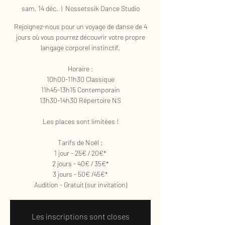
sam. 14 déc.
  |  
Nossetssik Dance Studio
Rejoignez-nous pour un voyage de danse de 4
jours où vous pourrez découvrir votre propre
langage corporel instinctif.
Horaire :
10h00-11h30 Classique
11h45-13h15 Contemporain
13h30-14h30 Répertoire NS
Les places sont limitées !
Tarifs de Noël :
1 jour - 25€ / 20€*
2 jours - 40€ / 35€*
3 jours - 50€ /45€*
Audition - Gratuit (sur invitation)
Les inscriptions sont closes